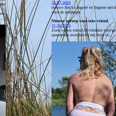
31-07-2026
bije
nieuwe foto's Lingerie en lingerie met 
voor de uitstapjes.
 en
Nieuwe oproep voor seks vriend
31-10-2026
Zoek vasten vriend of vrienden voor ge
spannende avonden bij mij thuis of...