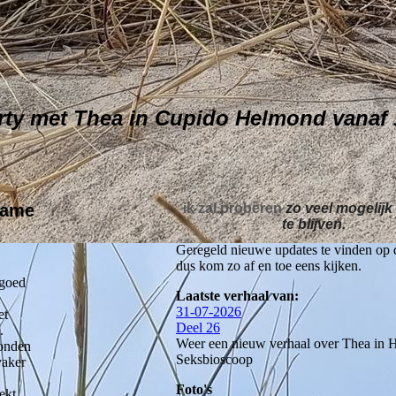
ty met Thea in Cupido Helmond vanaf 1
Dame
ik zal proberen
zo veel mogelijk
te blijven.
Geregeld nieuwe updates te vinden op d
dus kom zo af en toe eens kijken.
 goed
Laatste verhaal van:
31-07-2026
et
Deel 26
.
Weer een nieuw verhaal over Thea in
wonden
Seksbioscoop
vaker
Foto's
ekt