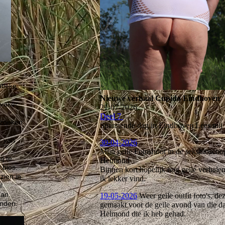
atieke
Nieuwe verhaal Cupido Eindhoven
 vaker
21-07-2026
Deel 7
 zoeken
Spannende dag in Eindhoven Lees mij 
r van
30-04-2026
Mijn geile Fotoshoot in de seksbiosco
ij te
Helmond
 bios.
Binnen kort hopelijk nog geile verhale
zien in
ik lekker vind.
l.
aan.
19-05-2026
Weer geile outfit foto's, dez
inden.
gemaakt voor de geile avond van die da
Helmond die ik heb gehad.