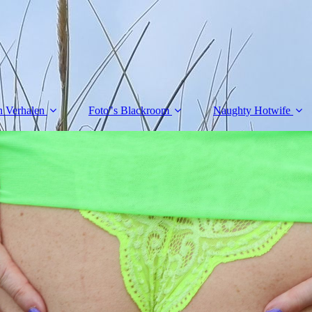
n Verhalen
Foto"s Blackroom
Naughty Hotwife