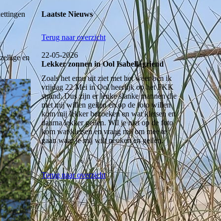
Laatste Nieuws
kettingen
Terug naar overzicht
22-05-2026
zellige en
Lekker zonnen in Ool Isabellagriend
Zoals het ernu uit ziet met het weer ben ik
vrijdag 22 Mei in Ool heerlijk op het FKK
strand. Dus zijn er leuke slanke mannen die
met mij willen geilen en op de foto willen
kom mij lekker bezoeken en wat kletsen en
daarna lekker geilen. Wil je niet op de foto
kom wat kletsen en vraag mij om mee te
gaan waar je mij wilt neuken en geilen.
Terug naar overzicht