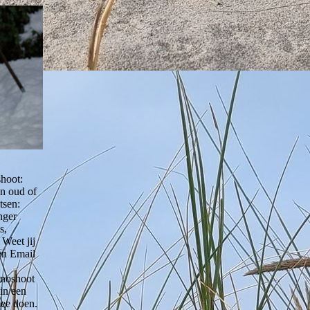
shoot:
en oud of
tsen:
nger
s,
 Weet jij
een Email
rnoshoot
in een
mee doen.