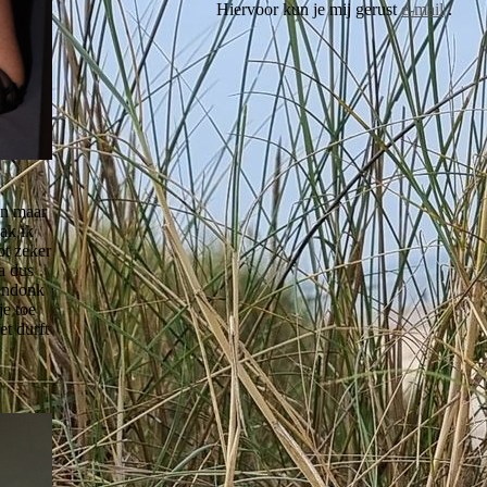
Hiervoor kun je mij gerust
e-mail
.
en maar
ak ik
ot zeker
a dus
kendonk
je toe
et durft