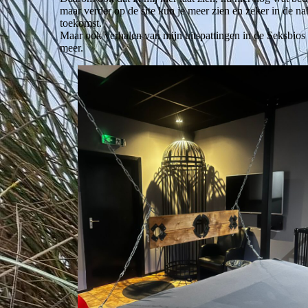
maar verder op de site kun je meer zien en zeker in de na
toekomst.
Maar ook verhalen van mijn uitspattingen in de Seksbios
meer.