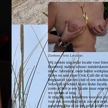
Zoeken Foto Locatie:
Wij zoeken nog leuke locatie voor foto
Boerderij: stallen/ schuur: tuinderskass
nieuw: fabrieken, oude hallen werkplaa
Boten en zoal meer: Ook Café die al la
leegstaat of van een club of een seksbio
Seksclub of winkel is een leuke locatie.
zoiets of heb je een locatie stuur eens 
we zoeken al lang.
Je mag mij ook benaderen voor een po
voor een pornoblad en ik zou ook eens 
gangbang film of zo iets gelijk willen 