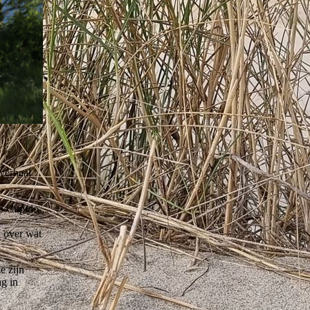
verhaal
op Cupido
n over wat
e zijn
g in