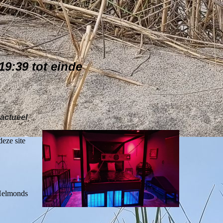
9:39 tot einde
 actueel
eze site
 Helmonds