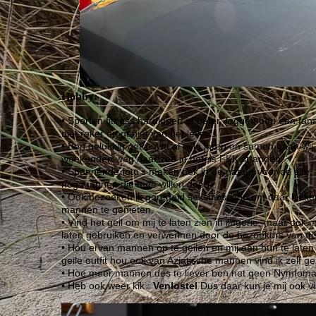
Hobby:
• Sporten fitness hardlopen of beter Joggen ben een fan
niet roker en geniet van het leven.
• Ben gelukkig getrouwd al vele jaren en samen gaan wij
weekenden weg naar zee in hotels FKK stranden.
• Spannende foto's maken ook in de natuur voor de site,
nog mannen die mee willen doen.
• Ook bezoeken ik geregeld seksbioscoop om daar lekke
mannen te genieten.
• Vind het geil om mij te laten zien in lingerie, maar ook m
laten gebruiken en verwennen door de bezoekers van de
• Hou ervan mannen op te geilen en mij aan hun te laten 
geile outfit hou ook van Aziatische mannen vind ik zelf gei
• Hoe meer mannen des te liever ben net geen Nymfom
• Heb ook weer kik :
Venlostel
Dus daar kun je mij ook v