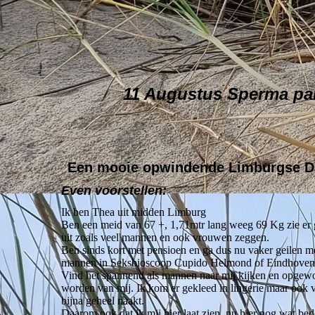
11 Augustus Sperma par
Een mooie opwindende Limburgse 
Even voorstellen:
Ik ben Thea uit midden Limburg
Ben een meid van 67 +, 1,71mtr lang weeg 69 Kg zie er
uit zoals veel mannen en ook vrouwen zeggen.
Ben sinds kort met pensioen en ga dus nu vaker geilen m
mannen in Seksbioscoop Cupido Helmond of Eindhoven
Vind het spannend als mannen naar mij kijken en opge
worden van mij. Ik kom er gekleed in lingerie maar ook 
bijna geheel naakt.
Daarom ook dat ik mij hier laat zien, nu hier nog wat bed