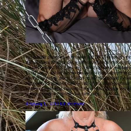
Het is weer zomer maar het weer laat het af en toe afwet
zodra het een zonnige dag wordt om lekker te zonnen ma
het hier bekend. Het moet wel zonnig zijn in de middag t
15:00 uur. Ik zal het hier boven laten weten wanneer ik g
hou het hier in de gaten. Lekker op het naaktstrand Ber
Helmond. PS mannen meld je zelf bij mij ik zal niet naar 
komen of melden al vragen jullie via Kik. Als jij je zelf ni
te melden stelt het andere ook niets voor.
Raktweg 1, 5703 KE Helmond